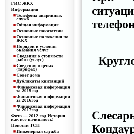
ГИС ЖКХ
ситуац
Информация
Телефоны аварийных
служб
телефо
Общая информация
Основные показатели
Основные положения по
ЖКХ
Порядок и условия
оказания услуг
Сведения о стоимости
Кругл
работ (услуг)
Сведения о ценах
(тарифах)
Совет дома
Дубликаты квитанций
Финансовая информация
за 2015год
Финансовая информация
за 2016год
Финансовая информация
за 2017год
Слесарь
Фото — 2012 год История
как все начиналось!
Кондау
Новости ТСН
Инженерная служба